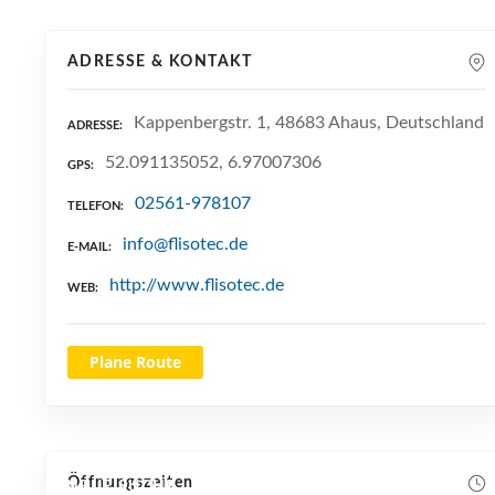
ADRESSE & KONTAKT
Kappenbergstr. 1, 48683 Ahaus, Deutschland
ADRESSE
52.091135052, 6.97007306
GPS
02561-978107
TELEFON
info@flisotec.de
E-MAIL
http://www.flisotec.de
WEB
Plane Route
Öffnungszeiten
NEUE SUCHE