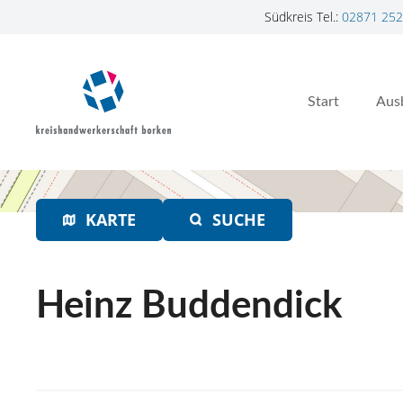
Südkreis Tel.:
02871 252
Z
u
m
Start
Aus
I
n
h
a
l
t
KARTE
SUCHE
s
p
r
Heinz Buddendick
i
n
g
e
n