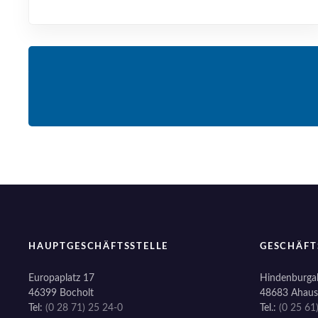
HAUPTGESCHÄFTSSTELLE
GESCHÄFT
Europaplatz 17
Hindenburgal
46399 Bocholt
48683 Ahaus
Tel:
(0 28 71) 25 24-0
Tel.:
(0 25 61