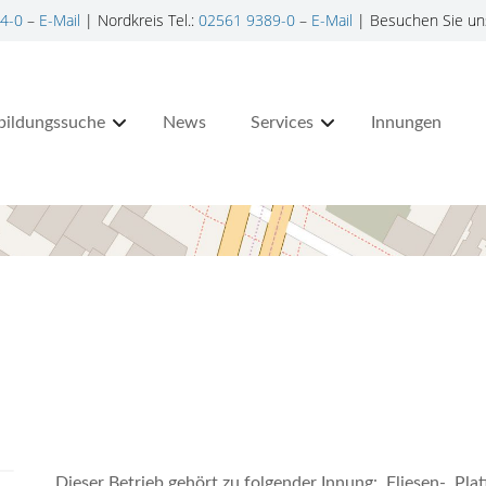
4-0
–
E-Mail
| Nordkreis Tel.:
02561 9389-0
–
E-Mail
| Besuchen Sie un
bildungssuche
News
Services
Innungen
Dieser Betrieb gehört zu folgender Innung: Fliesen-, Pla