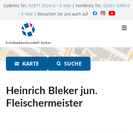
Südkreis Tel.:
02871 2524-0
–
E-Mail
| Nordkreis Tel.:
02561 9389-0
–
E-Mail
| Besuchen Sie uns auch auf
Z
u
m
I
n
h
KARTE
SUCHE
a
l
t
s
Heinrich Bleker jun.
p
r
Fleischermeister
i
n
g
e