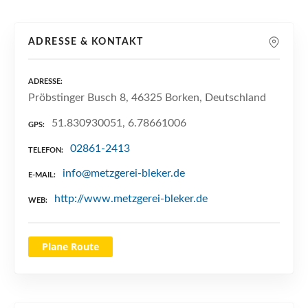
n
ADRESSE & KONTAKT
ADRESSE
Pröbstinger Busch 8, 46325 Borken, Deutschland
51.830930051, 6.78661006
GPS
02861-2413
TELEFON
info@metzgerei-bleker.de
E-MAIL
http://www.metzgerei-bleker.de
WEB
Plane Route