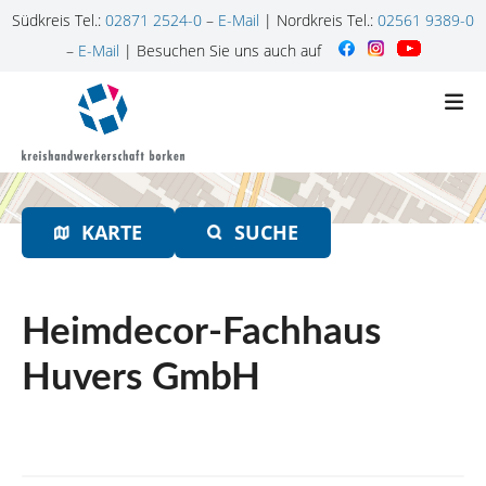
Südkreis Tel.:
02871 2524-0
–
E-Mail
| Nordkreis Tel.:
02561 9389-0
–
E-Mail
| Besuchen Sie uns auch auf
Z
u
m
I
n
h
KARTE
SUCHE
a
l
t
s
Heimdecor-Fachhaus
p
r
Huvers GmbH
i
n
g
e