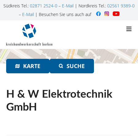
Südkreis Tel.:
02871 2524-0
–
E-Mail
| Nordkreis Tel.:
02561 9389-0
–
E-Mail
| Besuchen Sie uns auch auf
Z
u
m
I
n
h
KARTE
SUCHE
a
l
t
s
H & W Elektrotechnik
p
r
GmbH
i
n
g
e