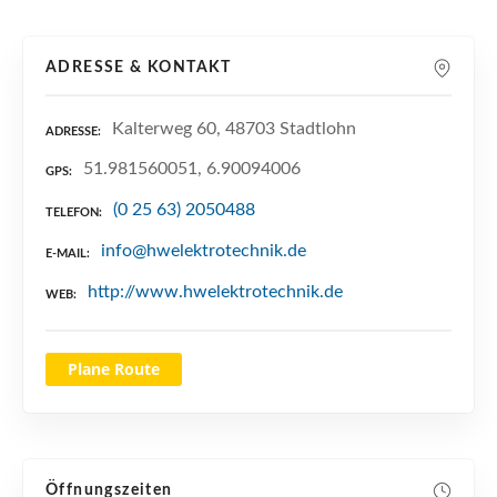
n
ADRESSE & KONTAKT
Kalterweg 60, 48703 Stadtlohn
ADRESSE
51.981560051, 6.90094006
GPS
(0 25 63) 2050488
TELEFON
info@hwelektrotechnik.de
E-MAIL
http://www.hwelektrotechnik.de
WEB
Plane Route
Öffnungszeiten