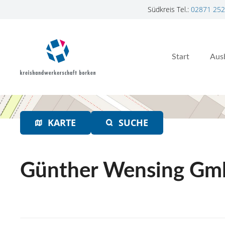
Südkreis Tel.:
02871 252
Z
u
m
Start
Aus
I
n
h
a
l
t
KARTE
SUCHE
s
p
r
Günther Wensing Gm
i
n
g
e
n