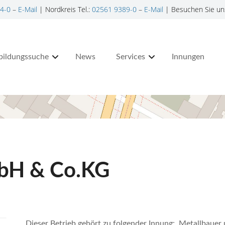
4-0
–
E-Mail
| Nordkreis Tel.:
02561 9389-0
–
E-Mail
| Besuchen Sie un
bildungssuche
News
Services
Innungen
bH & Co.KG
Dieser Betrieb gehört zu folgender Innung: Metallbaue