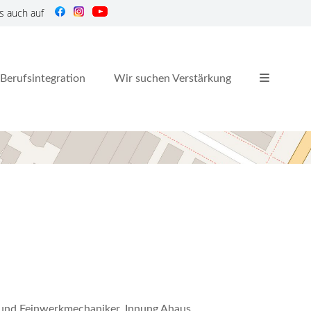
s auch auf
Berufsintegration
Wir suchen Verstärkung
r und Feinwerkmechaniker, Innung Ahaus