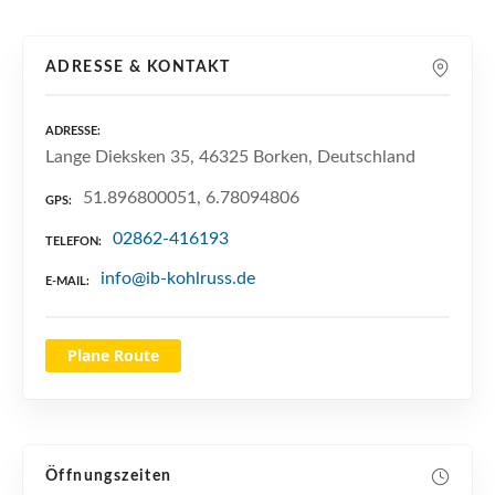
n
ADRESSE & KONTAKT
ADRESSE
Lange Dieksken 35, 46325 Borken, Deutschland
51.896800051, 6.78094806
GPS
02862-416193
TELEFON
info@ib-kohlruss.de
E-MAIL
Plane Route
Öffnungszeiten