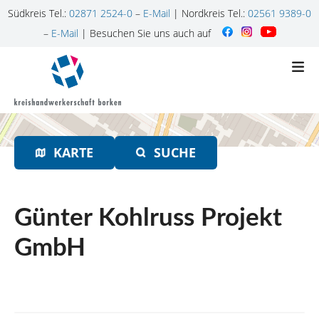
Südkreis Tel.:
02871 2524-0
–
E-Mail
| Nordkreis Tel.:
02561 9389-0
–
E-Mail
| Besuchen Sie uns auch auf
Z
u
m
I
n
h
KARTE
SUCHE
a
l
t
s
Günter Kohlruss Projekt
p
r
GmbH
i
n
g
e