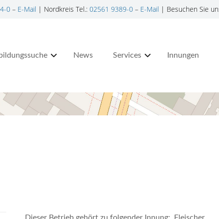
4-0
–
E-Mail
| Nordkreis Tel.:
02561 9389-0
–
E-Mail
| Besuchen Sie un
bildungssuche
News
Services
Innungen
Dieser Betrieb gehört zu folgender Innung: Fleischer