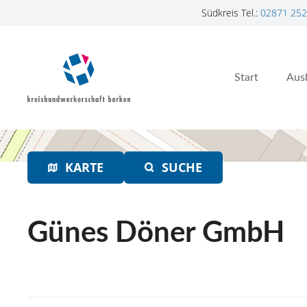
Südkreis Tel.:
02871 252
Z
u
m
Start
Aus
I
n
h
a
l
t
KARTE
SUCHE
s
p
r
Günes Döner GmbH
i
n
g
e
n