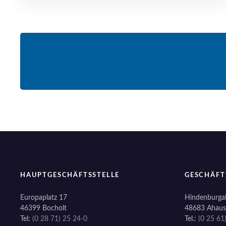
HAUPTGESCHÄFTSSTELLE
GESCHÄFT
Europaplatz 17
Hindenburgal
46399 Bocholt
48683 Ahaus
Tel:
(0 28 71) 25 24-0
Tel.:
(0 25 61