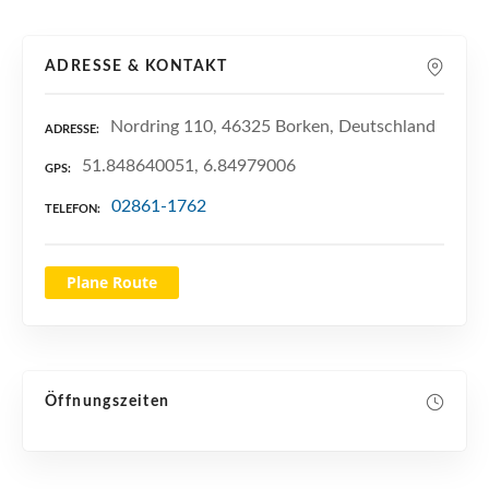
n
ADRESSE & KONTAKT
Nordring 110, 46325 Borken, Deutschland
ADRESSE
51.848640051, 6.84979006
GPS
02861-1762
TELEFON
Plane Route
Öffnungszeiten