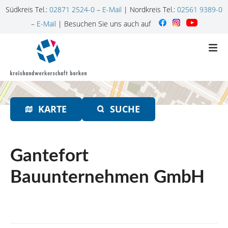
Südkreis Tel.:
02871 2524-0
–
E-Mail
| Nordkreis Tel.:
02561 9389-0
–
E-Mail
| Besuchen Sie uns auch auf
Z
u
m
I
n
h
KARTE
SUCHE
a
l
t
s
Gantefort
p
r
Bauunternehmen GmbH
i
n
g
e