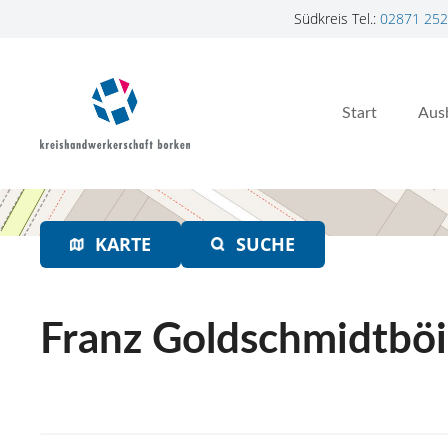
Südkreis Tel.:
02871 252
Z
u
m
Start
Aus
I
n
h
a
l
t
KARTE
SUCHE
s
p
r
Franz Goldschmidtbö
i
n
g
e
n