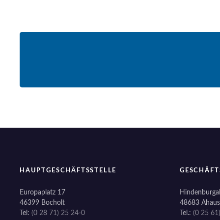
HAUPTGESCHÄFTSSTELLE
GESCHÄFT
Europaplatz 17
Hindenburgal
46399 Bocholt
48683 Ahaus
Tel:
(0 28 71) 25 24-0
Tel.:
(0 25 61