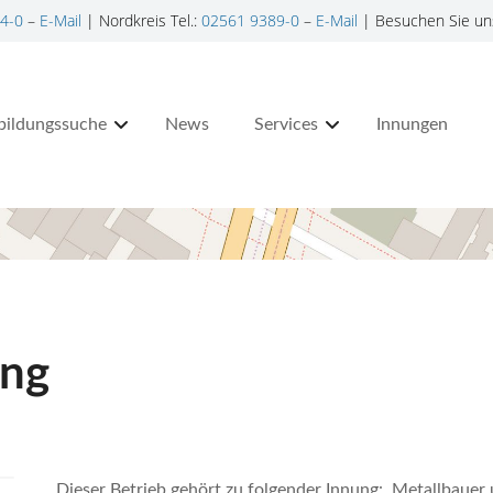
4-0
–
E-Mail
| Nordkreis Tel.:
02561 9389-0
–
E-Mail
| Besuchen Sie un
bildungssuche
News
Services
Innungen
ing
Dieser Betrieb gehört zu folgender Innung: Metallbaue