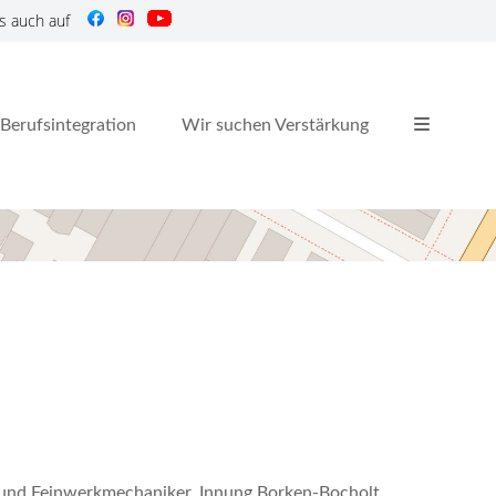
s auch auf
Berufsintegration
Wir suchen Verstärkung
r und Feinwerkmechaniker, Innung Borken-Bocholt