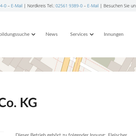
4-0
–
E-Mail
| Nordkreis Tel.:
02561 9389-0
–
E-Mail
| Besuchen Sie un
bildungssuche
News
Services
Innungen
Co. KG
Dieser Betrieb gehört zu folgender Innung: Fleischer