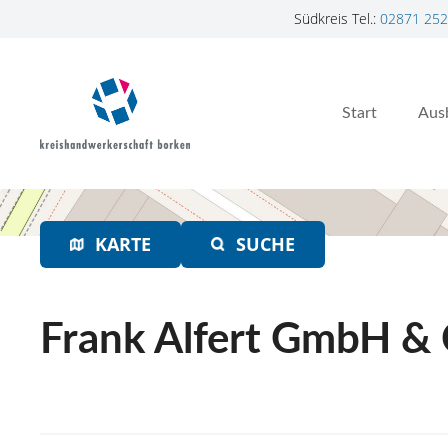
Südkreis Tel.:
02871 252
Z
u
m
Start
Aus
I
n
h
a
l
t
KARTE
SUCHE
s
p
r
Frank Alfert GmbH & 
i
n
g
e
n