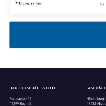
Öffnungszeiten
NEUE SUCHE
HAUPTGESCHÄFTSSTELLE
GESCHÄFT
Europaplatz 17
Hindenburgal
46399 Bocholt
48683 Ahaus