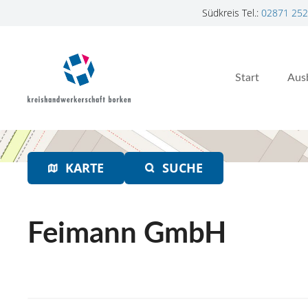
Südkreis Tel.:
02871 252
Z
u
m
Start
Aus
I
n
h
a
l
t
KARTE
SUCHE
s
p
r
Feimann GmbH
i
n
g
e
n