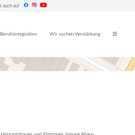
s auch auf
Berufsintegration
Wir suchen Verstärkung
re, Heizungsbauer und Klempner, Innung Ahaus