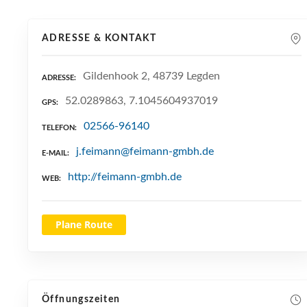
ADRESSE & KONTAKT
Gildenhook 2, 48739 Legden
ADRESSE
52.0289863, 7.1045604937019
GPS
02566-96140
TELEFON
j.feimann@feimann-gmbh.de
E-MAIL
http://feimann-gmbh.de
WEB
Plane Route
Öffnungszeiten