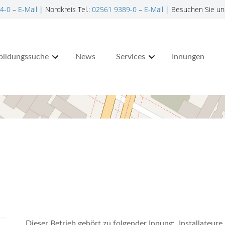
4-0
–
E-Mail
| Nordkreis Tel.:
02561 9389-0
–
E-Mail
| Besuchen Sie un
bildungssuche
News
Services
Innungen
Dieser Betrieb gehört zu folgender Innung: Installateu