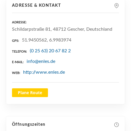
n
ADRESSE & KONTAKT
ADRESSE
Schildarpstraße 81, 48712 Gescher, Deutschland
51.9450562, 6.9983974
GPS
(0 25 63) 20 67 82 2
TELEFON
info@enles.de
E-MAIL
http://www.enles.de
WEB
Plane Route
Öffnungszeiten