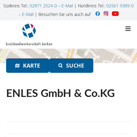
Südkreis Tel.:
02871 2524-0
–
E-Mail
| Nordkreis Tel.:
02561 9389-0
–
E-Mail
| Besuchen Sie uns auch auf
Z
u
m
I
n
h
KARTE
SUCHE
a
l
t
s
ENLES GmbH & Co.KG
p
r
i
n
g
e