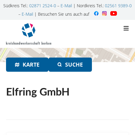
Südkreis Tel.:
02871 2524-0
–
E-Mail
| Nordkreis Tel.:
02561 9389-0
–
E-Mail
| Besuchen Sie uns auch auf
Z
u
m
I
n
h
KARTE
SUCHE
a
l
t
s
Elfring GmbH
p
r
i
n
g
e