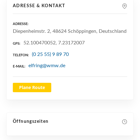
n
ADRESSE & KONTAKT
ADRESSE
Diepenheimstr. 2, 48624 Schöppingen, Deutschland
52.100470052, 7.23172007
GPS
(0 25 55) 9 89 70
TELEFON
elfring@wmw.de
E-MAIL
Plane Route
Öffnungszeiten