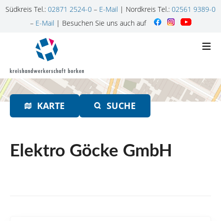
Südkreis Tel.:
02871 2524-0
–
E-Mail
| Nordkreis Tel.:
02561 9389-0
–
E-Mail
| Besuchen Sie uns auch auf
Z
u
m
I
n
h
KARTE
SUCHE
a
l
t
s
Elektro Göcke GmbH
p
r
i
n
g
e