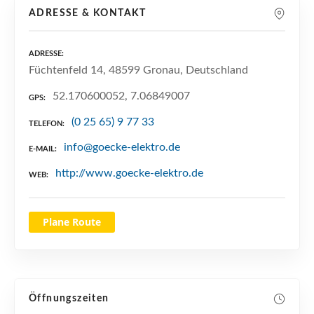
n
ADRESSE & KONTAKT
ADRESSE
Füchtenfeld 14, 48599 Gronau, Deutschland
52.170600052, 7.06849007
GPS
(0 25 65) 9 77 33
TELEFON
info@goecke-elektro.de
E-MAIL
http://www.goecke-elektro.de
WEB
Plane Route
Öffnungszeiten