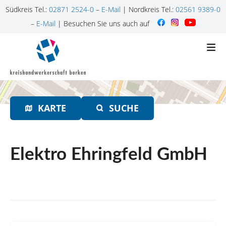
Südkreis Tel.:
02871 2524-0
–
E-Mail
| Nordkreis Tel.:
02561 9389-0
–
E-Mail
| Besuchen Sie uns auch auf
Z
u
m
I
n
h
KARTE
SUCHE
a
l
t
s
Elektro Ehringfeld GmbH
p
r
i
n
g
e