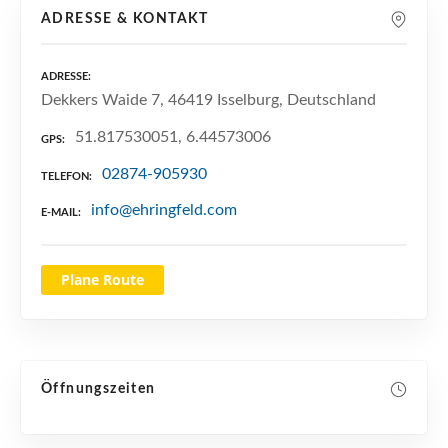
n
ADRESSE & KONTAKT
ADRESSE
Dekkers Waide 7, 46419 Isselburg, Deutschland
51.817530051, 6.44573006
GPS
02874-905930
TELEFON
info@ehringfeld.com
E-MAIL
Plane Route
Öffnungszeiten