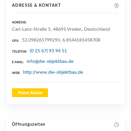
n
ADRESSE & KONTAKT
ADRESSE
Carl-Lanz-Straße 5, 48691 Vreden, Deutschland
52.098265799293, 6.8544181458708
GPS
(0 25 67) 93 94 51
TELEFON
info@dw-objektbau.de
E-MAIL
http://www.dw-objektbau.de
WEB
Plane Route
Öffnungszeiten