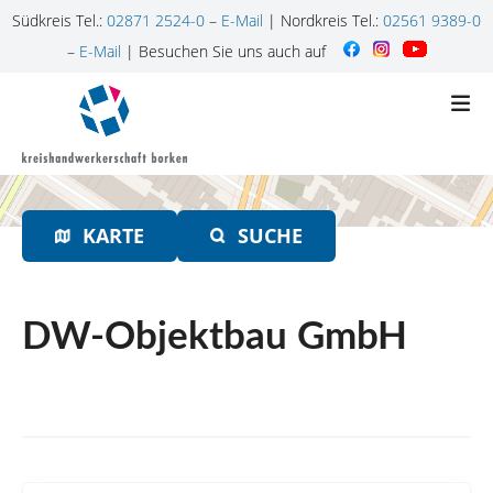
Südkreis Tel.:
02871 2524-0
–
E-Mail
| Nordkreis Tel.:
02561 9389-0
–
E-Mail
| Besuchen Sie uns auch auf
Z
u
m
I
n
h
KARTE
SUCHE
a
l
t
s
DW-Objektbau GmbH
p
r
i
n
g
e