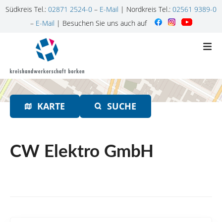
Südkreis Tel.:
02871 2524-0
–
E-Mail
| Nordkreis Tel.:
02561 9389-0
–
E-Mail
| Besuchen Sie uns auch auf
Z
u
m
I
n
h
KARTE
SUCHE
a
l
t
s
CW Elektro GmbH
p
r
i
n
g
e