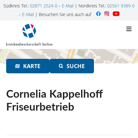
Südkreis Tel.:
02871 2524-0
–
E-Mail
| Nordkreis Tel.:
02561 9389-0
–
E-Mail
| Besuchen Sie uns auch auf
Z
u
m
I
n
h
KARTE
SUCHE
a
l
t
s
Cornelia Kappelhoff
p
r
Friseurbetrieb
i
n
g
e