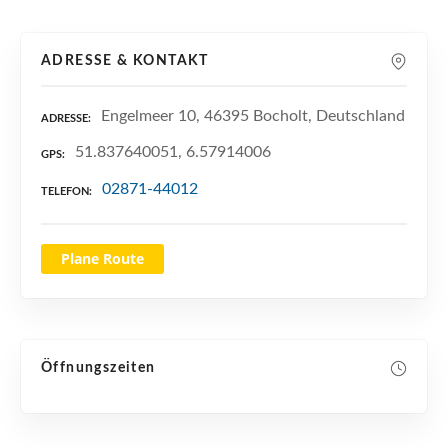
n
ADRESSE & KONTAKT
Engelmeer 10, 46395 Bocholt, Deutschland
ADRESSE
51.837640051, 6.57914006
GPS
02871-44012
TELEFON
Plane Route
Öffnungszeiten