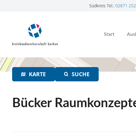
Südkreis Tel.:
02871 252
Z
u
m
Start
Aus
I
n
h
a
l
t
KARTE
SUCHE
s
p
r
Bücker Raumkonzep
i
n
g
e
n