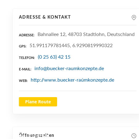
ADRESSE & KONTAKT
Bahnallee 12, 48703 Stadtlohn, Deutschland
ADRESSE
51.991179781445, 6.9290819990322
GPS
(0 25 63) 42 15
TELEFON
info@buecker-raumkonzepte.de
E-MAIL
http://www.buecker-raúmkonzepte.de
WEB
Plane Route
Öffnungszeiten
NEUE SUCHE