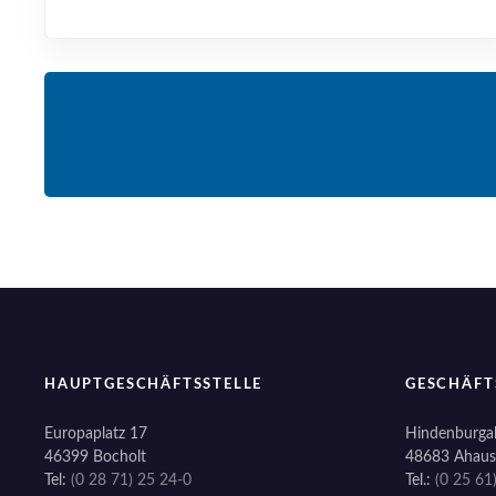
HAUPTGESCHÄFTSSTELLE
GESCHÄFT
Europaplatz 17
Hindenburgal
46399 Bocholt
48683 Ahaus
Tel:
(0 28 71) 25 24-0
Tel.:
(0 25 61