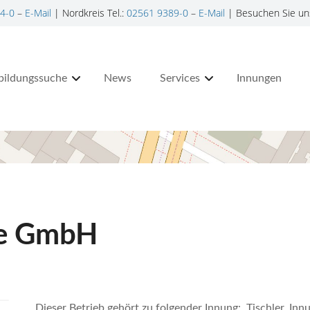
4-0
–
E-Mail
| Nordkreis Tel.:
02561 9389-0
–
E-Mail
| Besuchen Sie un
bildungssuche
News
Services
Innungen
te GmbH
Dieser Betrieb gehört zu folgender Innung: Tischler, In