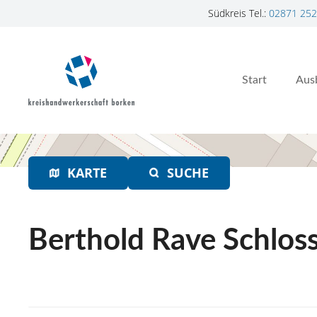
Südkreis Tel.:
02871 252
Z
u
m
Start
Aus
I
n
h
a
l
t
KARTE
SUCHE
s
p
r
Berthold Rave Schlos
i
n
g
e
n