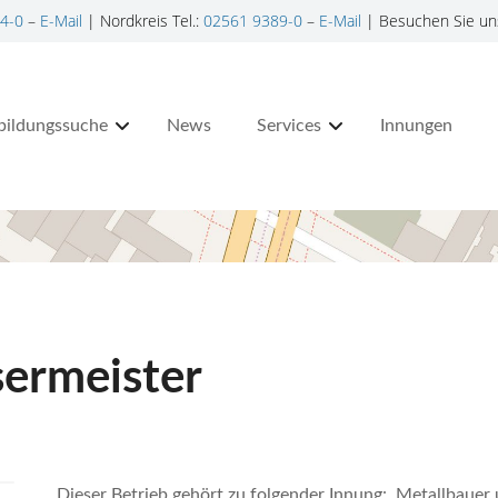
4-0
–
E-Mail
| Nordkreis Tel.:
02561 9389-0
–
E-Mail
| Besuchen Sie un
bildungssuche
News
Services
Innungen
sermeister
Dieser Betrieb gehört zu folgender Innung: Metallbaue