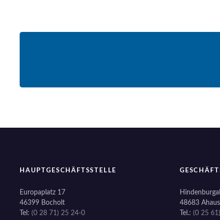
HAUPTGESCHÄFTSSTELLE
GESCHÄFT
Europaplatz 17
Hindenburgal
46399 Bocholt
48683 Ahaus
Tel:
(0 28 71) 25 24-0
Tel.:
(0 25 61