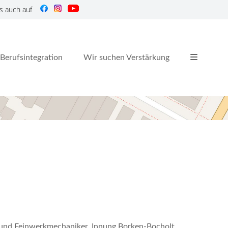
s auch auf
Berufsintegration
Wir suchen Verstärkung
r und Feinwerkmechaniker, Innung Borken-Bocholt