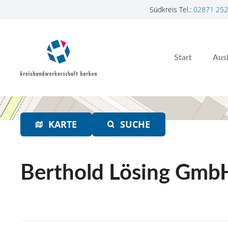
Südkreis Tel.:
02871 252
Z
u
m
Start
Aus
I
n
h
a
l
t
KARTE
SUCHE
s
p
r
Berthold Lösing Gmb
i
n
g
e
n