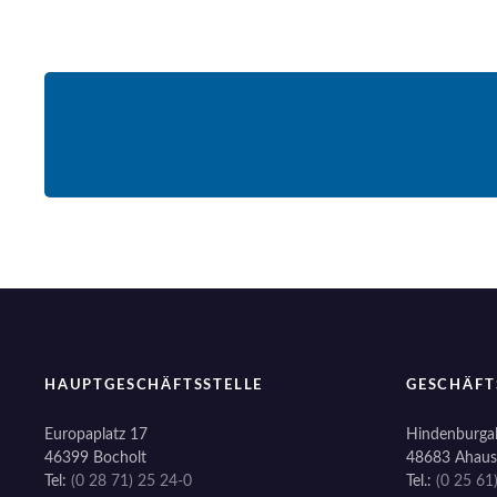
HAUPTGESCHÄFTSSTELLE
GESCHÄFT
Europaplatz 17
Hindenburgal
46399 Bocholt
48683 Ahaus
Tel:
(0 28 71) 25 24-0
Tel.:
(0 25 61