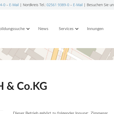
4-0
–
E-Mail
| Nordkreis Tel.:
02561 9389-0
–
E-Mail
| Besuchen Sie un
bildungssuche
News
Services
Innungen
H & Co.KG
Dieser Betrieb gehört zu folgender Innung: Zimmerer