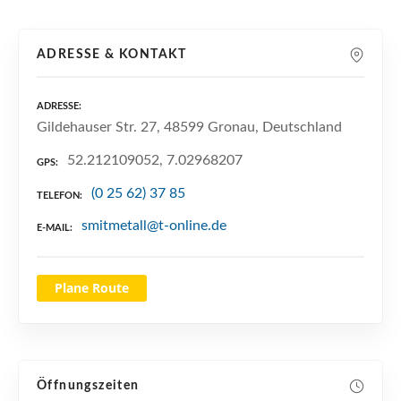
n
ADRESSE & KONTAKT
ADRESSE
Gildehauser Str. 27, 48599 Gronau, Deutschland
52.212109052, 7.02968207
GPS
(0 25 62) 37 85
TELEFON
smitmetall@t-online.de
E-MAIL
Plane Route
Öffnungszeiten