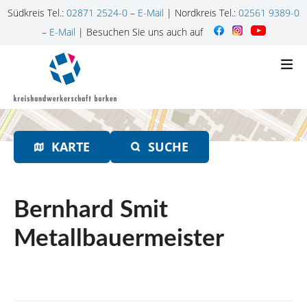
Südkreis Tel.:
02871 2524-0
–
E-Mail
| Nordkreis Tel.:
02561 9389-0
–
E-Mail
| Besuchen Sie uns auch auf
Z
u
m
I
n
h
KARTE
SUCHE
a
l
t
s
Bernhard Smit
p
r
Metallbauermeister
i
n
g
e