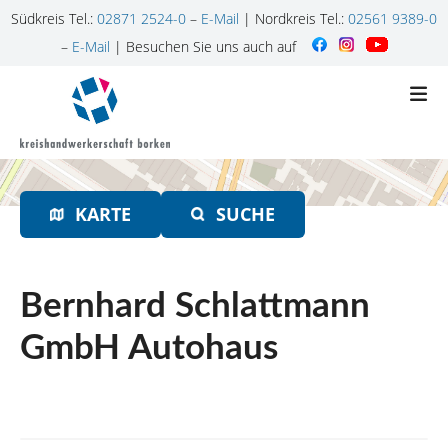
Südkreis Tel.:
02871 2524-0
–
E-Mail
| Nordkreis Tel.:
02561 9389-0
–
E-Mail
| Besuchen Sie uns auch auf
Z
u
m
I
n
h
KARTE
SUCHE
a
l
t
s
Bernhard Schlattmann
p
r
GmbH Autohaus
i
n
g
e