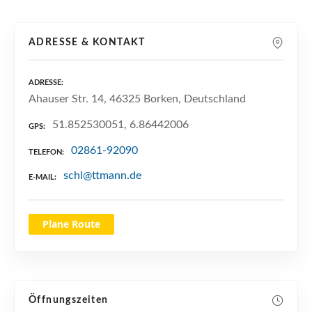
n
ADRESSE & KONTAKT
ADRESSE
Ahauser Str. 14, 46325 Borken, Deutschland
51.852530051, 6.86442006
GPS
02861-92090
TELEFON
schl@ttmann.de
E-MAIL
Plane Route
Öffnungszeiten