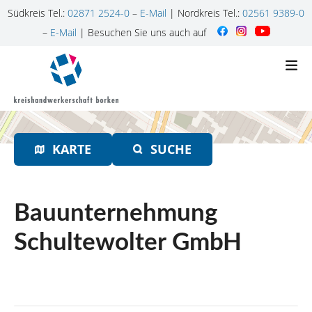
Südkreis Tel.:
02871 2524-0
–
E-Mail
| Nordkreis Tel.:
02561 9389-0
–
E-Mail
| Besuchen Sie uns auch auf
Z
u
m
I
n
h
KARTE
SUCHE
a
l
t
s
Bauunternehmung
p
r
Schultewolter GmbH
i
n
g
e