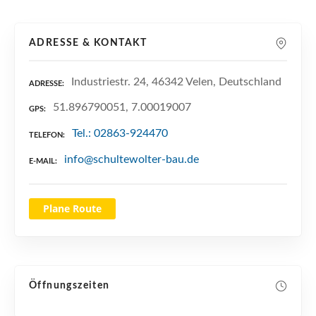
n
ADRESSE & KONTAKT
Industriestr. 24, 46342 Velen, Deutschland
ADRESSE
51.896790051, 7.00019007
GPS
Tel.: 02863-924470
TELEFON
info@schultewolter-bau.de
E-MAIL
Plane Route
Öffnungszeiten