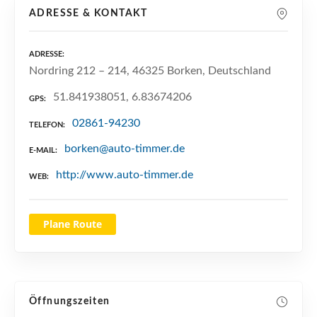
n
ADRESSE & KONTAKT
ADRESSE
Nordring 212 – 214, 46325 Borken, Deutschland
51.841938051, 6.83674206
GPS
02861-94230
TELEFON
borken@auto-timmer.de
E-MAIL
http://www.auto-timmer.de
WEB
Plane Route
Öffnungszeiten