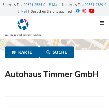
Südkreis Tel.:
02871 2524-0
–
E-Mail
| Nordkreis Tel.:
02561 9389-0
–
E-Mail
| Besuchen Sie uns auch auf
Z
u
m
I
n
h
KARTE
SUCHE
a
l
t
s
Autohaus Timmer GmbH
p
r
i
n
g
e