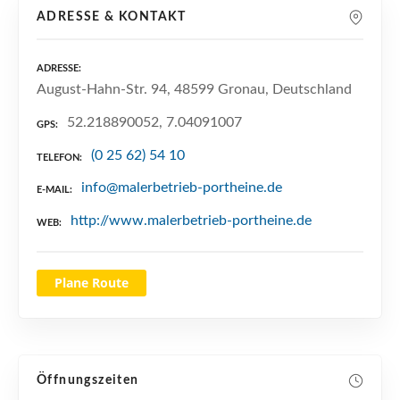
n
ADRESSE & KONTAKT
ADRESSE
August-Hahn-Str. 94, 48599 Gronau, Deutschland
52.218890052, 7.04091007
GPS
(0 25 62) 54 10
TELEFON
info@malerbetrieb-portheine.de
E-MAIL
http://www.malerbetrieb-portheine.de
WEB
Plane Route
Öffnungszeiten