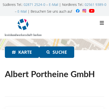
Südkreis Tel.:
02871 2524-0
–
E-Mail
| Nordkreis Tel.:
02561 9389-0
–
E-Mail
| Besuchen Sie uns auch auf
Z
u
m
I
n
h
KARTE
SUCHE
a
l
t
s
Albert Portheine GmbH
p
r
i
n
g
e