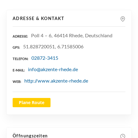
n
ADRESSE & KONTAKT
Poll 4 – 6, 46414 Rhede, Deutschland
ADRESSE
51.828720051, 6.71585006
GPS
02872-3415
TELEFON
info@akzente-rhede.de
E-MAIL
http://www.akzente-rhede.de
WEB
Plane Route
Öffnungszeiten