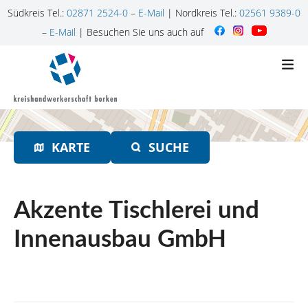
Südkreis Tel.:
02871 2524-0
–
E-Mail
| Nordkreis Tel.:
02561 9389-0
–
E-Mail
| Besuchen Sie uns auch auf
Z
u
m
I
n
h
KARTE
SUCHE
a
l
t
s
Akzente Tischlerei und
p
r
Innenausbau GmbH
i
n
g
e