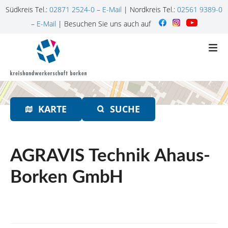
Südkreis Tel.:
02871 2524-0
–
E-Mail
| Nordkreis Tel.:
02561 9389-0
–
E-Mail
| Besuchen Sie uns auch auf
Z
u
m
I
n
h
KARTE
SUCHE
a
l
t
s
AGRAVIS Technik Ahaus-
p
r
Borken GmbH
i
n
g
e