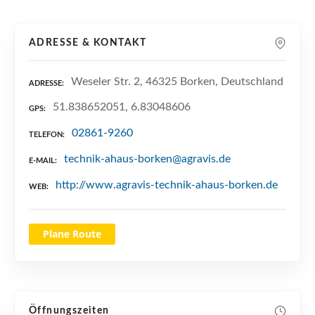
n
ADRESSE & KONTAKT
Weseler Str. 2, 46325 Borken, Deutschland
ADRESSE
51.838652051, 6.83048606
GPS
02861-9260
TELEFON
technik-ahaus-borken@agravis.de
E-MAIL
http://www.agravis-technik-ahaus-borken.de
WEB
Plane Route
Öffnungszeiten