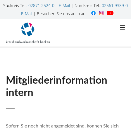
Südkreis Tel.:
02871 2524-0
–
E-Mail
| Nordkreis Tel.:
02561 9389-0
–
E-Mail
| Besuchen Sie uns auch auf
Z
u
m
I
n
h
a
l
Mitgliederinformation
t
s
intern
p
r
i
n
g
Sofern Sie noch nicht angemeldet sind, können Sie sich
e