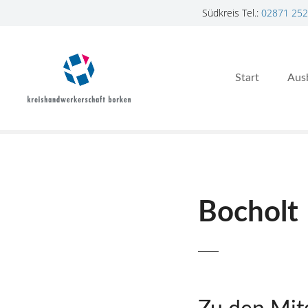
Südkreis Tel.:
02871 252
Z
u
m
Start
Aus
I
n
h
a
l
t
s
p
Bocholt
r
i
n
g
e
n