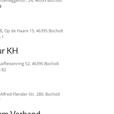
ittelheggenstr. 24, 46395 Bocholt
 29
ß, Op de Haare 15, 46395 Bocholt
6 1
ur KH
aiffeisenring 52, 46395 Bocholt
8 82
Alfred-Flender-Str. 280, Bocholt
7