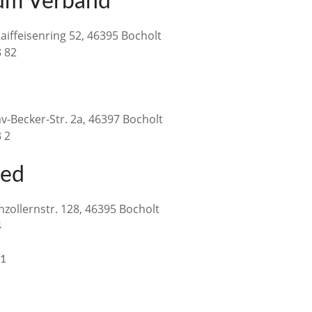
zum Verband
aiffeisenring 52, 46395 Bocholt
8 82
v-Becker-Str. 2a, 46397 Bocholt
3 2
ied
zollernstr. 128, 46395 Bocholt
4
21