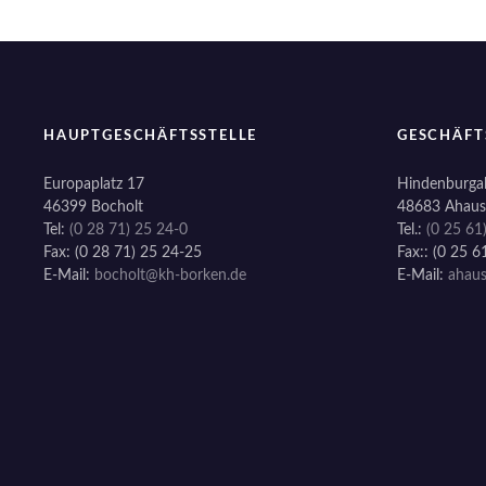
HAUPTGESCHÄFTSSTELLE
GESCHÄFT
Europaplatz 17
Hindenburgal
46399 Bocholt
48683 Ahaus
Tel:
(0 28 71) 25 24-0
Tel.:
(0 25 61
Fax: (0 28 71) 25 24-25
Fax:: (0 25 6
E-Mail:
bocholt@kh-borken.de
E-Mail:
ahau