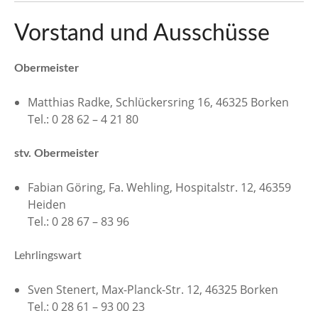
n
Vorstand und Ausschüsse
Obermeister
Matthias Radke, Schlückersring 16, 46325 Borken
Tel.: 0 28 62 – 4 21 80
stv. Obermeister
Fabian Göring, Fa. Wehling, Hospitalstr. 12, 46359
Heiden
Tel.: 0 28 67 – 83 96
Lehrlingswart
Sven Stenert, Max-Planck-Str. 12, 46325 Borken
Tel.: 0 28 61 – 93 00 23