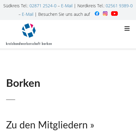
Südkreis Tel.:
02871 2524-0
–
E-Mail
| Nordkreis Tel.:
02561 9389-0
–
E-Mail
| Besuchen Sie uns auch auf
Z
u
m
I
n
h
a
l
Borken
t
s
p
r
i
n
Zu den Mitgliedern »
g
e