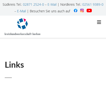
Südkreis Tel.:
02871 2524-0
–
E-Mail
| Nordkreis Tel.:
02561 9389-0
–
E-Mail
| Besuchen Sie uns auch auf
Z
u
m
I
n
h
a
l
Links
t
s
p
r
i
n
g
e