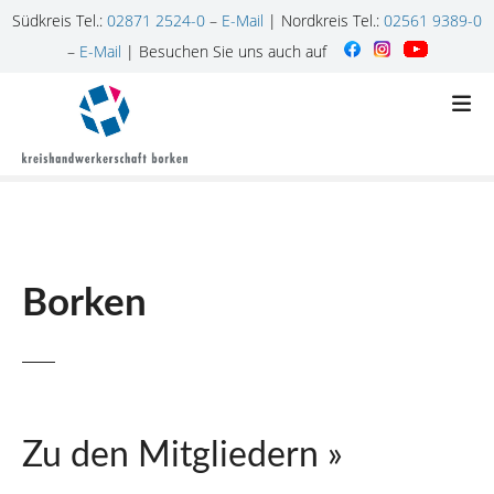
Südkreis Tel.:
02871 2524-0
–
E-Mail
| Nordkreis Tel.:
02561 9389-0
–
E-Mail
| Besuchen Sie uns auch auf
Z
u
m
I
n
h
a
l
Borken
t
s
p
r
i
n
Zu den Mitgliedern »
g
e