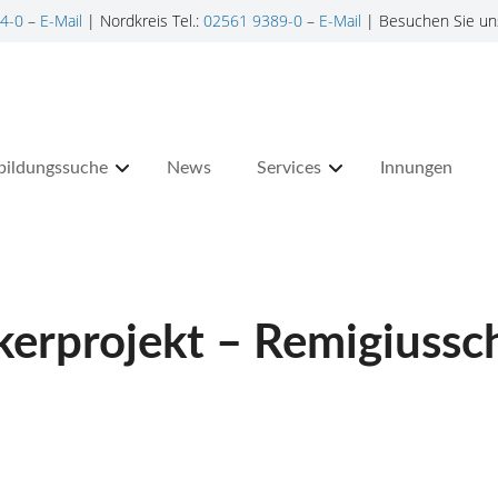
4-0
–
E-Mail
| Nordkreis Tel.:
02561 9389-0
–
E-Mail
| Besuchen Sie un
bildungssuche
News
Services
Innungen
kerprojekt – Remigiussc