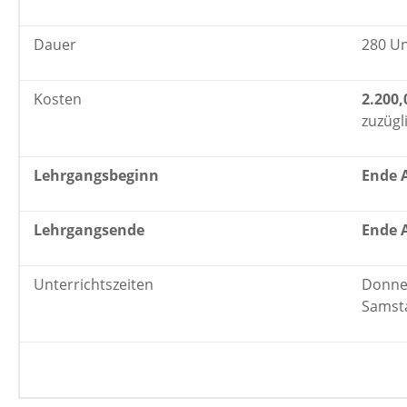
Dauer
280 Un
Kosten
2.200,
zuzügl
Lehrgangsbeginn
Ende 
Lehrgangsende
Ende A
Unterrichtszeiten
Donner
Samsta