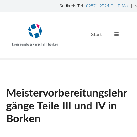
Südkreis Tel.:
02871 2524-0
–
E-Mail
| N
Z
u
m
Start
I
n
h
a
l
t
s
p
Meistervorbereitungslehr
r
i
gänge Teile III und IV in
n
Borken
g
e
n