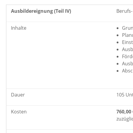
Ausbildereignung
(Teil IV)
Berufs
Inhalte
Grun
Plan
Eins
Ausb
Förd
Ausb
Absc
Dauer
105 Un
Kosten
760
,00 
zuzügl