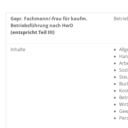
Gepr. Fachmann/-frau für kaufm.
Betrie
Betriebsführung nach HwO
(entspricht Teil III)
Inhalte
All
Han
Arb
Sozi
Ste
Buc
Kos
Bet
Wir
Gew
Per