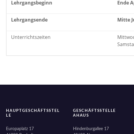
Lehrgangsbeginn
Ende A
Lehrgangsende
Mitte J
Unterrichtszeiten
Mittwoc
Samstag
HAUPTGESCHÄFTSSTEL
GESCHÄFTSSTELLE
LE
AHAUS
Europaplatz 17
Hindenburgallee 17