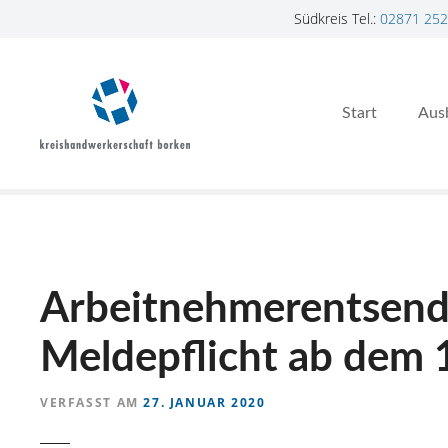
Südkreis Tel.:
02871 252
Z
u
m
Start
Aus
I
n
h
a
l
t
s
p
Arbeitnehmerentsendu
r
i
Meldepflicht ab dem 
n
g
VERFASST AM
27. JANUAR 2020
e
n