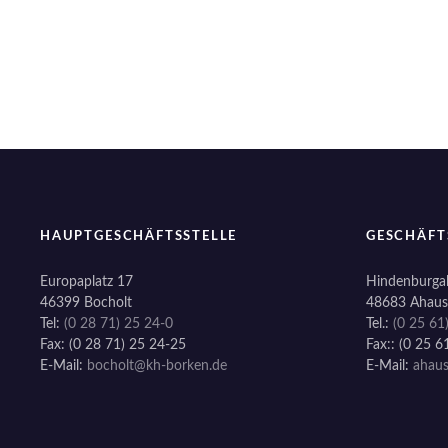
a
v
i
g
a
t
HAUPTGESCHÄFTSSTELLE
GESCHÄFT
i
Europaplatz 17
Hindenburgal
46399 Bocholt
48683 Ahaus
o
Tel:
(0 28 71) 25 24-0
Tel.:
(0 25 61
Fax: (0 28 71) 25 24-25
Fax:: (0 25 6
n
E-Mail:
bocholt@kh-borken.de
E-Mail:
ahau