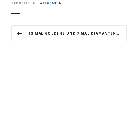
GEPOSTET IN
ALLGEMEIN
B
13 MAL GOLDENE UND 7 MAL DIAMANTENE JUBILÄEN
e
i
t
r
a
g
s
n