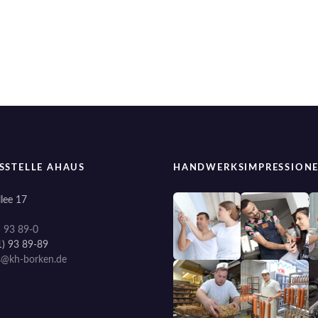
SSTELLE AHAUS
HANDWERKSIMPRESSION
lee 17
) 93 89-0
1) 93 89-89
s@kh-borken.de