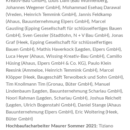
Kreativ-Bau GmbH), Louis Dahl (Bad Wünnenberg,
Johannes Wegener GmbH), Mohammad Esehaq Darawal
(Vreden, Heinrich Temmink GmbH), Jannis Feldkamp
(Ahaus, Bauunternehmung Elpers GmbH), Marcel
Gausling (Epping Gesellschaft für schlüsselfertiges Bauen
GmbH), Sven Gessler (Stadtlohn, N + V Bau GmbH), Jonas
Graf (Heek, Epping Gesellschaft für schlüsselfertiges
Bauen GmbH), Mathis Haverkock (Legden, Elpers GmbH),
Luca Heyer (Ahaus, Wissing-Kreativ-Bau GmbH), Camillo
Hüsing (Ahaus, Elpers GmbH & Co. KG), Paulo Klein
Reesink (Ammeloe, Heinrich Temmink GmbH), Marcel
Klöpper (Heek, Baugeschäft Terwolbeck und Sohn GmbH),
Tim Knollmann Tim (Gronau, Büter GmbH), Manuel
Lindenbaum (Legden, Bauunternehmung Scharlau GmbH),
Noori Rahman (Legden, Scharlau GmbH), Joshua Reichelt
(Legden, Ulrich Bogenstahl GmbH), Daniel Stange (Ahaus
Bauunternehmung Elpers GmbH), Eric Woltering (Heek,
Büter GmbH)
Hochbaufacharbeiter Maurer Sommer 2021:
Tiziano