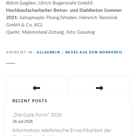
Böhm (Legden, Ulrich Bogenstahl GmbH)
Hochbaufacharbeiter Beton- und Stahlbeton Sommer
2021:
SahaphapIn-Thong (Vreden, Heinrich Temmink
GmbH & Co. KG)
Quelle: Münsterland Zeitung, Foto: Gausling
GEPOSTET IN
ALLGEMEIN
|
NEUES AUS DEM NORDKREIS
B
e
RECENT POSTS
i
„Die Gute Form“ 2026
t
24. Juli 2026
r
Information telefonische Erreichbarkeit der