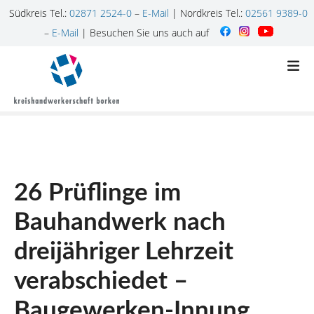
Südkreis Tel.:
02871 2524-0
–
E-Mail
| Nordkreis Tel.:
02561 9389-0
–
E-Mail
| Besuchen Sie uns auch auf
Z
u
m
I
n
h
a
l
26 Prüflinge im
t
s
Bauhandwerk nach
p
r
dreijähriger Lehrzeit
i
n
verabschiedet –
g
Baugewerken-Innung
e