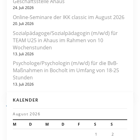
Geschäftsstelle Ahaus
a
24. Juli 2026
Online-Seminare der IKK classic im August 2026
g
20. Juli 2026
s
Sozialpädagoge/Sozialpädagogin (m/w/d) für
TEAM U25 in Ahaus im Rahmen von 10
n
Wochenstunden
13. Juli 2026
a
Psychologe/Psychologin (m/w/d) für die BvB-
v
Maßnahmen in Bocholt im Umfang von 18-25
Stunden
i
13. Juli 2026
g
KALENDER
a
August 2026
t
M
D
M
D
F
S
S
i
1
2