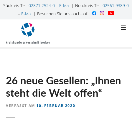
Südkreis Tel.:
02871 2524-0
–
E-Mail
| Nordkreis Tel.:
02561 9389-0
–
E-Mail
| Besuchen Sie uns auch auf
Z
u
m
I
n
h
a
l
26 neue Gesellen: „Ihnen
t
s
steht die Welt offen“
p
r
VERFASST AM
10. FEBRUAR 2020
i
n
g
e