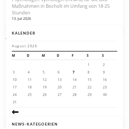
v
Maßnahmen in Bocholt im Umfang von 18-25
Stunden
i
13. Juli 2026
g
KALENDER
a
August 2026
t
M
D
M
D
F
S
S
i
1
2
3
4
5
6
7
8
9
o
10
11
12
13
14
15
16
n
17
18
19
20
21
22
23
24
25
26
27
28
29
30
31
NEWS-KATEGOERIEN