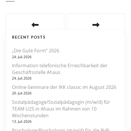
B
e
RECENT POSTS
i
„Die Gute Form“ 2026
t
24. Juli 2026
r
Information telefonische Erreichbarkeit der
Geschäftsstelle Ahaus
a
24. Juli 2026
Online-Seminare der IKK classic im August 2026
g
20. Juli 2026
s
Sozialpädagoge/Sozialpädagogin (m/w/d) für
TEAM U25 in Ahaus im Rahmen von 10
n
Wochenstunden
13. Juli 2026
a
Psychologe/Psychologin (m/w/d) für die BvB-