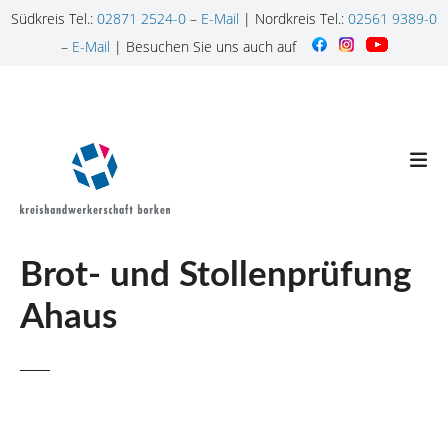
Südkreis Tel.:
02871 2524-0
–
E-Mail
| Nordkreis Tel.:
02561 9389-0
–
E-Mail
| Besuchen Sie uns auch auf
Z
u
m
I
n
h
a
l
Brot- und Stollenprüfung
t
s
Ahaus
p
r
i
n
g
e