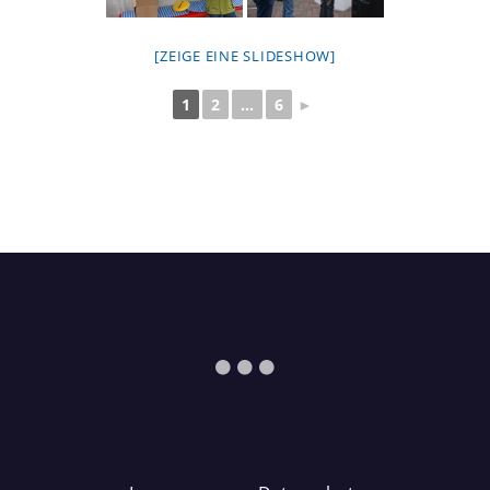
[ZEIGE EINE SLIDESHOW]
1
2
...
6
►