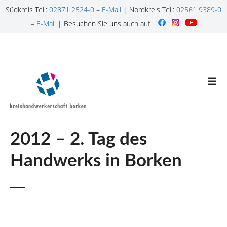
Südkreis Tel.:
02871 2524-0
–
E-Mail
| Nordkreis Tel.:
02561 9389-0
–
E-Mail
| Besuchen Sie uns auch auf
Z
u
m
I
n
h
a
l
2012 – 2. Tag des
t
s
Handwerks in Borken
p
r
i
n
g
e