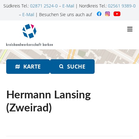
Südkreis Tel.:
02871 2524-0
–
E-Mail
| Nordkreis Tel.:
02561 9389-0
–
E-Mail
| Besuchen Sie uns auch auf
Z
u
m
I
n
h
KARTE
SUCHE
a
l
t
s
Hermann Lansing
p
r
(Zweirad)
i
n
g
e