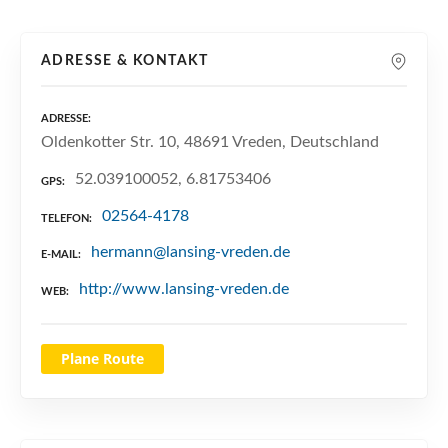
n
ADRESSE & KONTAKT
ADRESSE
Oldenkotter Str. 10, 48691 Vreden, Deutschland
52.039100052, 6.81753406
GPS
02564-4178
TELEFON
hermann@lansing-vreden.de
E-MAIL
http://www.lansing-vreden.de
WEB
Plane Route