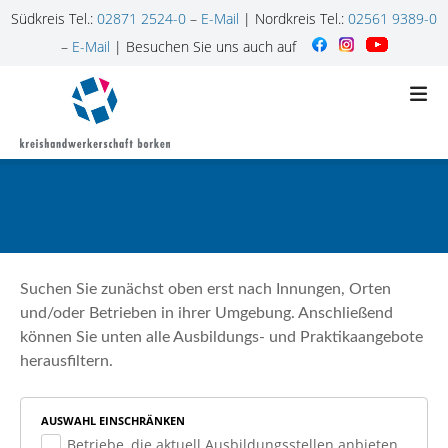
Südkreis Tel.:
02871 2524-0
–
E-Mail
| Nordkreis Tel.:
02561 9389-0
–
E-Mail
| Besuchen Sie uns auch auf
Z
u
m
I
n
h
a
l
t
Suchen Sie zunächst oben erst nach Innungen, Orten
s
und/oder Betrieben in ihrer Umgebung. Anschließend
p
können Sie unten alle Ausbildungs- und Praktikaangebote
r
herausfiltern.
i
n
g
AUSWAHL EINSCHRÄNKEN
e
Betriebe, die aktuell Ausbildungsstellen anbieten