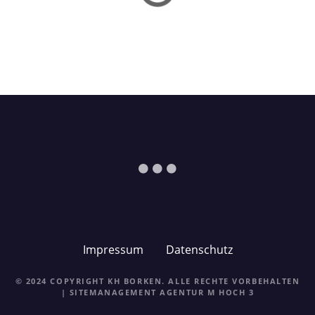
i
g
a
t
i
o
n
Impressum
Datenschutz
© 2024 COPYRIGHT KH BORKEN. ALLE RECHTE VORBEHALTEN
| SITEMANAGEMENT
AGENTUR M HOCH 3