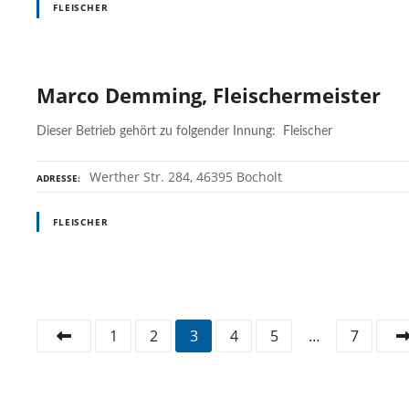
FLEISCHER
Marco Demming, Fleischermeister
Dieser Betrieb gehört zu folgender Innung: Fleischer
Werther Str. 284, 46395 Bocholt
ADRESSE
FLEISCHER
P
1
2
3
4
5
…
7
o