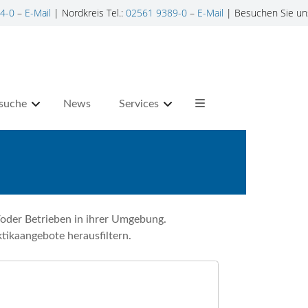
4-0
–
E-Mail
| Nordkreis Tel.:
02561 9389-0
–
E-Mail
| Besuchen Sie un
suche
News
Services
oder Betrieben in ihrer Umgebung.
tikaangebote herausfiltern.