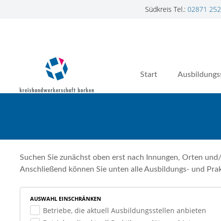
Südkreis Tel.:
02871 252
Z
u
m
I
n
Start
Ausbildungs
h
a
l
t
s
p
r
Suchen Sie zunächst oben erst nach Innungen, Orten und/
i
Anschließend können Sie unten alle Ausbildungs- und Prak
n
g
AUSWAHL EINSCHRÄNKEN
e
Betriebe, die aktuell Ausbildungsstellen anbieten
n