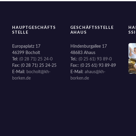
s
t
s
HAUPTGESCHÄFTS
GESCHÄFTSSTELLE
HA
STELLE
AHAUS
SS
N
Europaplatz 17
Hindenburgallee 17
a
46399 Bocholt
48683 Ahaus
Tel:
(0 28 71) 25 24-0
Tel.:
(0 25 61) 93 89-0
v
Fax: (0 28 71) 25 24-25
Fax:: (0 25 61) 93 89-89
E-Mail:
bocholt@kh-
E-Mail:
ahaus@kh-
i
borken.de
borken.de
g
a
t
i