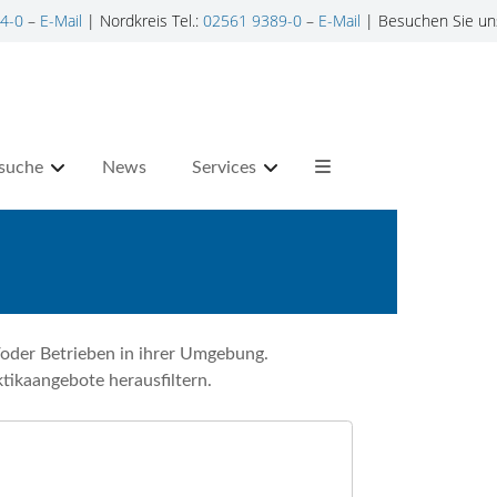
4-0
–
E-Mail
| Nordkreis Tel.:
02561 9389-0
–
E-Mail
| Besuchen Sie un
suche
News
Services
oder Betrieben in ihrer Umgebung.
tikaangebote herausfiltern.