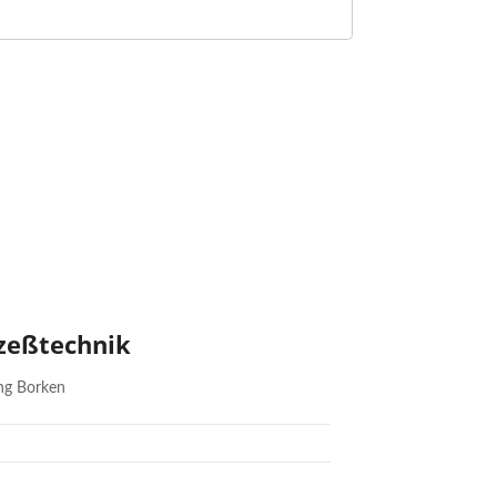
zeßtechnik
ung Borken