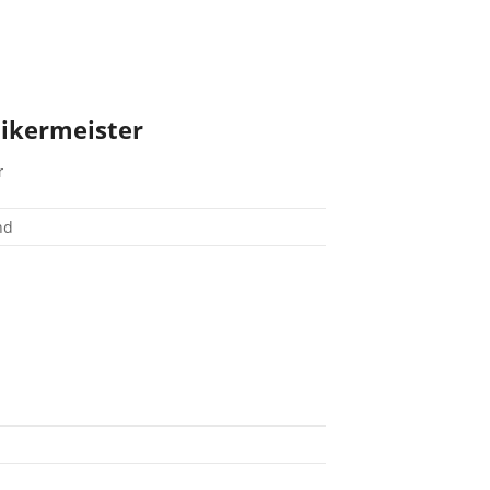
ikermeister
r
nd