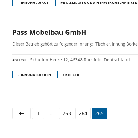
– INNUNG AHAUS
METALLBAUER UND FEINWERKMECHANIKER
Pass Möbelbau GmbH
Dieser Betrieb gehört zu folgender Innung: Tischler, Innung Borke
Schulten Hecke 12, 46348 Raesfeld, Deutschland
ADRESSE
– INNUNG BORKEN
TISCHLER
P
1
…
263
264
265
o