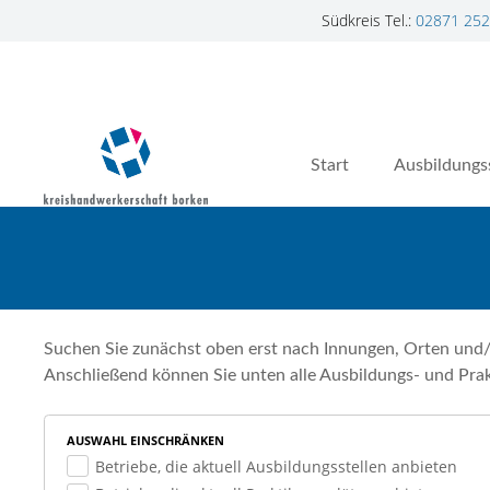
Südkreis Tel.:
02871 252
Z
u
m
I
n
Start
Ausbildungs
h
a
l
t
s
p
r
Suchen Sie zunächst oben erst nach Innungen, Orten und/
i
Anschließend können Sie unten alle Ausbildungs- und Prak
n
g
AUSWAHL EINSCHRÄNKEN
e
Betriebe, die aktuell Ausbildungsstellen anbieten
n