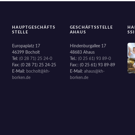
s
t
s
HAUPTGESCHÄFTS
GESCHÄFTSSTELLE
HA
STELLE
AHAUS
SS
N
Europaplatz 17
Hindenburgallee 17
a
46399 Bocholt
48683 Ahaus
Tel:
(0 28 71) 25 24-0
Tel.:
(0 25 61) 93 89-0
v
Fax: (0 28 71) 25 24-25
Fax:: (0 25 61) 93 89-89
E-Mail:
bocholt@kh-
E-Mail:
ahaus@kh-
i
borken.de
borken.de
g
a
t
i