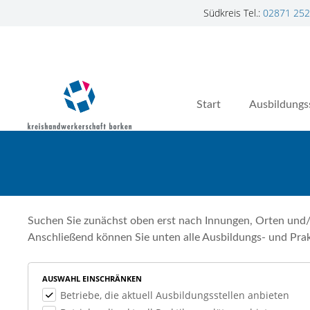
Südkreis Tel.:
02871 252
Z
u
m
I
n
Start
Ausbildungs
h
a
l
t
s
p
r
Suchen Sie zunächst oben erst nach Innungen, Orten und/
i
Anschließend können Sie unten alle Ausbildungs- und Prak
n
g
AUSWAHL EINSCHRÄNKEN
e
Betriebe, die aktuell Ausbildungsstellen anbieten
n