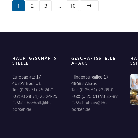
P
1
2
3
…
10
o
s
t
s
HAUPTGESCHÄFTS
GESCHÄFTSSTELLE
HA
STELLE
AHAUS
SS
N
Europaplatz 17
Hindenburgallee 17
a
46399 Bocholt
48683 Ahaus
Tel:
(0 28 71) 25 24-0
Tel.:
(0 25 61) 93 89-0
v
Fax: (0 28 71) 25 24-25
Fax:: (0 25 61) 93 89-89
E-Mail:
bocholt@kh-
E-Mail:
ahaus@kh-
i
borken.de
borken.de
g
a