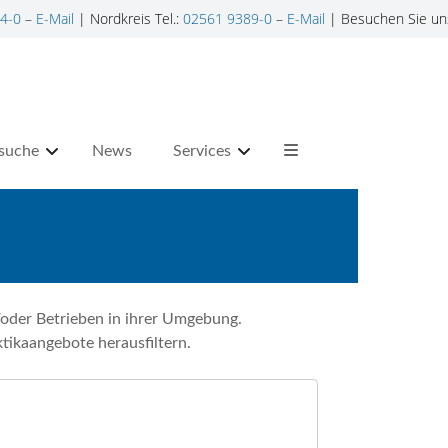
4-0
–
E-Mail
| Nordkreis Tel.:
02561 9389-0
–
E-Mail
| Besuchen Sie un
suche
News
Services
oder Betrieben in ihrer Umgebung.
tikaangebote herausfiltern.