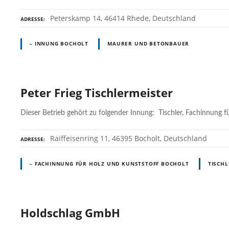
Peterskamp 14, 46414 Rhede, Deutschland
ADRESSE
– INNUNG BOCHOLT
MAURER UND BETONBAUER
Peter Frieg Tischlermeister
Dieser Betrieb gehört zu folgender Innung: Tischler, Fachinnung f
Raiffeisenring 11, 46395 Bocholt, Deutschland
ADRESSE
– FACHINNUNG FÜR HOLZ UND KUNSTSTOFF BOCHOLT
TISCHL
Holdschlag GmbH