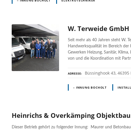
– INNUNG BOCHOLT
ELEKTROTECHNIKER
W. Terweide GmbH
Seit mehr als 40 Jahren steht W. T
Handwerksqualität im Bereich der 
Gewerken Heizung, Sanitär, Klima, 
von und die Koordination mit Partn
Büssinghook 43, 46395 
ADRESSE
– INNUNG BOCHOLT
INSTAL
Heinrichs & Overkämping Objektba
Dieser Betrieb gehört zu folgender Innung: Maurer und Betonbau